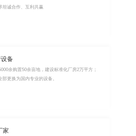
界坦诚合作、互利共赢
南氟碳保温板
产设备
5000余购置50余亩地，建设标准化厂房2万平方；
全部更换为国内专业的设备。
厂家