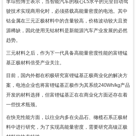
李琮熙博士表示，当智能汽车的核心L5水平的完全自动驾
驶技术实现商用化时，必须搭载高能量密度的电池。其中
钴金属在三元正极材料中的含量较高，价格波动较大且资
源稀缺，因此使用无钴材料是新能源汽车产业发展的必然
趋势。
三元材料之后，作为下一代具备高能量密度性能的富锂锰
基正极材料倍受产业关注。
目前，国内外都在积极研究富锂锰基正极商业化的解决方
案，电池企业也将富锂锰基正极作为其系统240Wh/kg产品
开发的材料选择，但富锂锰基正在在商业化方面还存在着
一些技术瓶颈。
在快充性能方面，以往业内多在尖晶石、橄榄石系正极材
料中进行研究，为了实现高能量密度，需要研究高镍正极