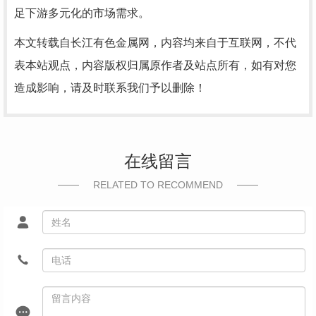
足下游多元化的市场需求。
本文转载自长江有色金属网，内容均来自于互联网，不代
表本站观点，内容版权归属原作者及站点所有，如有对您
造成影响，请及时联系我们予以删除！
在线留言
RELATED TO RECOMMEND