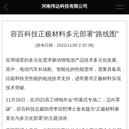
河南伟达科技有限公司
容百科技正极材料多元部署“路线图”
[发布日期：2022/11/30 2:32:38]
应用场景的多元化需求驱动锂电池产品技术多元化发展。
其中，电动汽车长续航、智能化的性能需求，需要具备高
比能和快充性能的电池技术支持，进而要求正极材料实现
技术突破。
11月16日，在2022高工锂电年会“闭幕式专场二：迈向零
碳”，容百科技总裁助理李琮熙博士发表题为“正极材料垂
直化与多元化部署”的主题演讲。