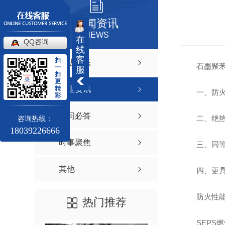
新闻资讯
NEWS
在
QQ咨询
线
客
扫
伟达动态
石墨聚
一
服
扫
更
精
行业资讯
一、防火
彩
有问必答
二、绝
咨询热线：
18039226666
时事聚焦
三、同
其他
四、更
防火性能
热门推荐
SEPS