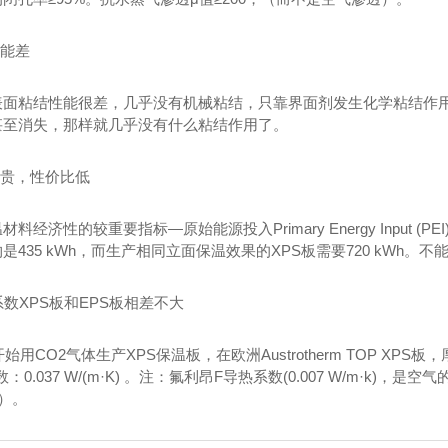
性能差
板表面粘结性能很差，几乎没有机械粘结，只靠界面剂发生化学粘结作
甚至消失，那样就几乎没有什么粘结作用了。
昂贵，性价比低
料经济性的较重要指标—原始能源投入Primary Energy Input (
是435 kWh，而生产相同立面保温效果的XPS板需要720 kWh。不
热系数XPS板和EPS板相差不大
开始用CO2气体生产XPS保温板，在欧洲Austrotherm TOP XPS板，厚度
0.037 W/(m·K) 。注：氟利昂F导热系数(0.007 W/m·k)，是空气
·k）。