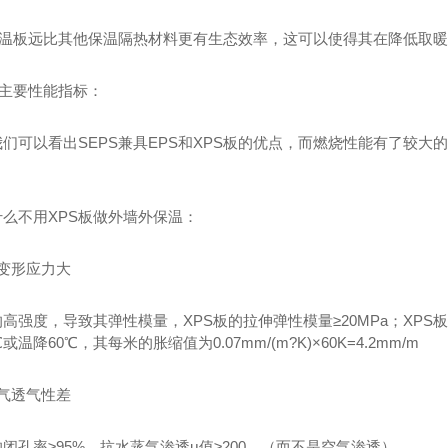
S保温板远比其他保温隔热材料更有生态效率，这可以使得其在降低取
板主要性能指标：
们可以看出SEPS兼具EPS和XPS板的优点，而燃烧性能有了较大的提
。
么不用XPS板做外墙外保温：
度变形应力大
的高强度，导致其弹性模量，XPS板的拉伸弹性模量≥20MPa；XPS板线
或温降60℃，其每米的胀缩值为0.07mm/(m?K)×60K=4.2mm/m
蒸气透气性差
的闭孔率≥95%。抗水蒸气渗透μ值≥200，（而不是空气渗透）。