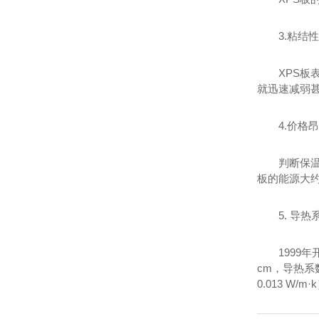
3.粘结
XPS
就迅速减弱
4.价格
判断保温材
板的能源大约
5. 导
1999年
cm，导热系数：
0.013 W/m