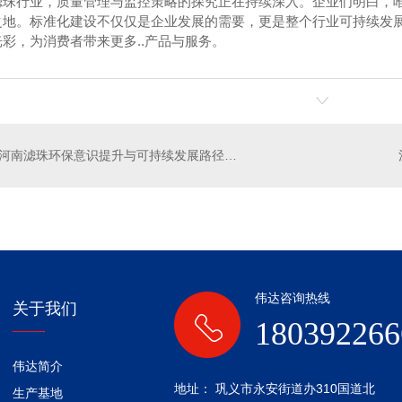
滤珠行业，质量管理与监控策略的探究正在持续深入。企业们明白，
之地。标准化建设不仅仅是企业发展的需要，更是整个行业可持续发
彩，为消费者带来更多..产品与服务。
河南滤珠环保意识提升与可持续发展路径研究
石墨聚苯板
河南滤珠
伟达咨询热线
关于我们
180392266
伟达简介
地址： 巩义市永安街道办310国道北
生产基地