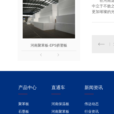
在河南
中立于不败
更加璀璨的光
河南聚苯板-EPS挤塑板
河南SEPS
产品中心
直通车
新闻资讯
聚苯板
河南保温板
伟达动态
石墨板
河南聚苯板
行业资讯