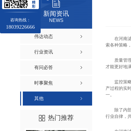
精
彩
新闻资讯
咨询热线：
NEWS
18039226666
伟达动态
在河南
索各种策略
行业资讯
质量管
才能更好地
有问必答
监控策
时事聚焦
产过程的实时
一。
其他
除了内
行业自律，
热门推荐