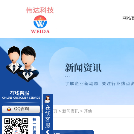
网站
在
QQ咨询
当前位置：
首页
>
新闻资讯
>
其他
线
客
扫
一
服
扫
更