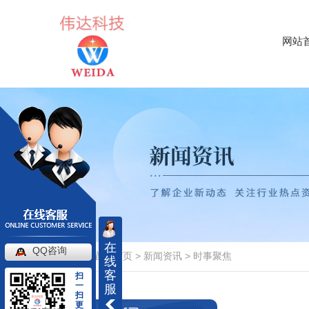
网站
在
QQ咨询
当前位置：
首页
>
新闻资讯
>
时事聚焦
线
客
扫
一
服
扫
更