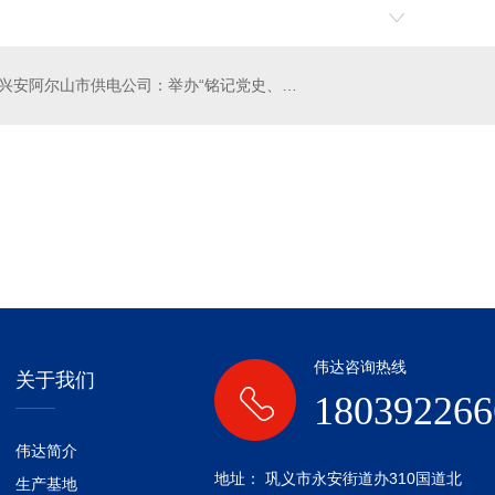
兴安阿尔山市供电公司：举办“铭记党史、不忘初心”道德讲堂
石墨聚苯板
河南滤珠
伟达咨询热线
关于我们
180392266
伟达简介
地址： 巩义市永安街道办310国道北
生产基地