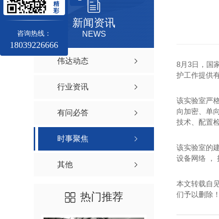
精
彩
新闻资讯
咨询热线：
NEWS
18039226666
伟达动态
8月3日，国
护工作提供
行业资讯
该实验室严格
向加密、单
有问必答
技术、配置
时事聚焦
该实验室的
设备网络 ，
其他
本文转载自
们予以删除
热门推荐