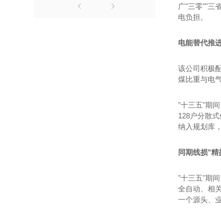
广"三零""
电负担。
电能替代推进
该公司积极
煤比重与电
"十三五"期间
128户分散
纳入规划库，
同期线损"精
"十三五"
全自动、相关
一个源头、业