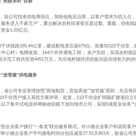
"美丽乡村"目标
间，该公司找准供电薄弱点，加快低电压治理，以客户需求为切入点，推
，服务进入千家万户"，重点解决农村排灌变压器过载、重载，供电线
资金1.03亿元。
千伏线路395.44公里，建设配电变压器679台、容量92322千伏安，
（中心村）电网改造、164个井井通电工程， 农户负担，实现农村
设示范工程共投资4451万元，为当地村镇经济的振兴提供强有力的供
"放管服"供电服务
间，省公司专业管理按照"因地制宜，宜放再放""放管服"原则，先后将区
10千伏用户接入系统方案评审、批复，110千伏业扩间隔扩建项目立
及以下集中式电源并网验收职能下放到地市公司，实现5项复杂业务"*多
型企业客户推行"一条龙"联合服务模式。对小微企业客户和居民客户
石墨聚苯板
河南滤珠
和小微企业客户平均接电时间分别压减至27.91天和3天，较省公司管控目