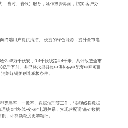
省力、省时、省钱）服务，延伸投资界面，切实 客户办
，向终端用户提供清洁、 便捷的绿色能源，提升全市电
3台3.46万千伏安，0.4千伏线路4.4千米。共计改造全市
超过8亿千瓦时。并已将永昌县集中供热供电配套电网项目
 消除煤锅炉创造积极条件。
模型完整率、一致率、数据治理等工作，*实现线损数据
查"站-线-变-表"电源关系，实现营配调"基础数据
线损，计算颗粒度更加精细。