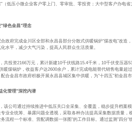
三省"（低压小微企业客户零上门、零审批、零投资；大中型客户办电
"绿色金昌"理念
配合政府完成金川区全部和永昌县部分分散式供暖锅炉"煤改电"改造
气化水平，减少大气污染，提高人民群众生活质量。
，共投资2166万元，累计新建10千伏线路15.4千米，10千伏变压器5
式供暖煤锅炉，收益客户达2600余户，累计完成电能替代销售电量
配合金昌市政府积极开展永昌县城区集中供暖，为"十四五"初金昌市
益化管理"深挖内潜
期间，该公司通过持续推进中低压关口全采集、全覆盖，稳步提升档案
专业全统筹、暴露问题全透视，采取各种办法提高采集数据质量，梳理核
务流程一个标准、营配调数据一张图"的工作目标。通过监测"四分"