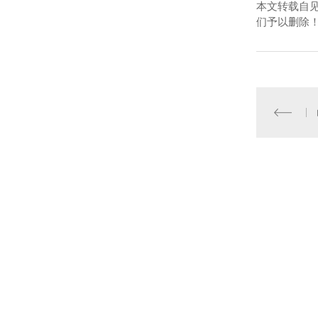
本文转载自
们予以删除
产品中心
直通车
新闻资讯
聚苯板
河南保温板
伟达动态
石墨板
河南聚苯板
行业资讯
滤珠
河南滤珠
有问必答