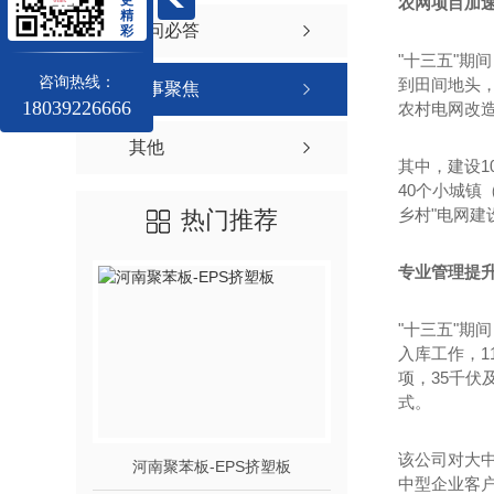
农网项目加速
精
有问必答
彩
"十三五"期
咨询热线：
到田间地头
时事聚焦
18039226666
农村电网改造
其他
其中，建设10
40个小城镇
乡村"电网建
热门推荐
专业管理提升
"十三五"期
入库工作，1
项，35千伏
式。
该公司对大中
河南聚苯板-EPS挤塑板
河南SEPS
中型企业客户