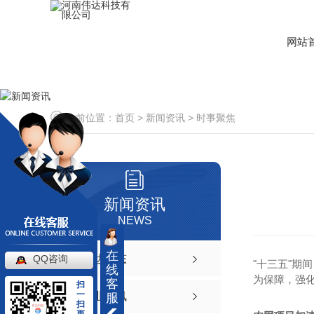
网站
当前位置：
首页
>
新闻资讯
>
时事聚焦
新闻资讯
NEWS
在
QQ咨询
伟达动态
"十三五"期
线
为保障，强
客
扫
一
行业资讯
服
扫
更