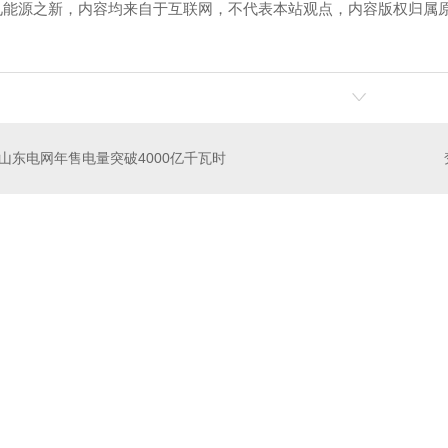
见能源之新，内容均来自于互联网，不代表本站观点，内容版权归属
！
山东电网年售电量突破4000亿千瓦时
伟达咨询热线
关于我们
180392266
伟达简介
地址： 巩义市永安街道办310国道北
生产基地
联系电话：周总 0371-64354183
荣誉资质