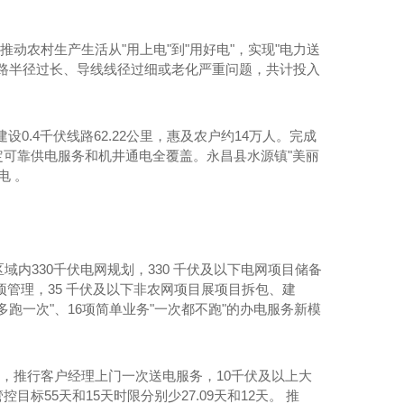
动农村生产生活从"用上电"到"用好电"，实现"电力送
路半径过长、导线线径过细或老化严重问题，共计投入
建设0.4千伏线路62.22公里，惠及农户约14万人。完成
稳定可靠供电服务和机井通电全覆盖。永昌县水源镇"美丽
电 。
域内330千伏电网规划，330 千伏及以下电网项目储备
项管理，35 千伏及以下非农网项目展项目拆包、建
跑一次"、16项简单业务"一次都不跑"的办电服务新模
，推行客户经理上门一次送电服务，10千伏及以上大
河南氟碳保温板
标55天和15天时限分别少27.09天和12天。 推